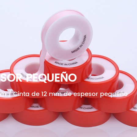
E NOSOTROS
PRODUCTOS
NOTICIAS
CONTÁ
ECUENTES
PESOR PEQUEÑO
mm
/
Cinta de 12 mm de espesor pequeño