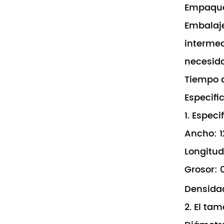
Empaque
Embalaje
intermed
necesida
Tiempo d
Especifi
1. Especi
Ancho: 
Longitu
Grosor:
Densida
2. El ta