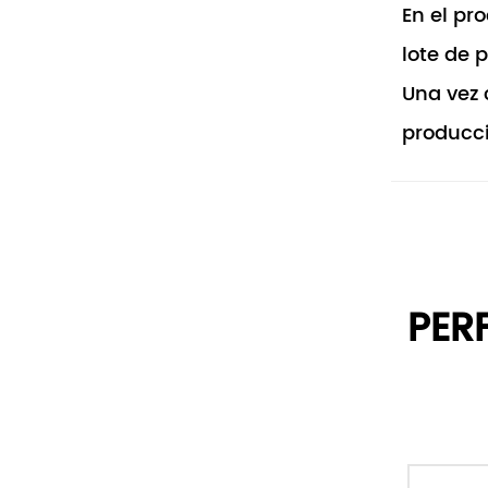
En el pr
lote de 
Una vez 
producci
PER