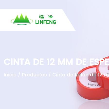
INICIO
SOBR
PREGUNTAS FR
CINTA DE 12 MM DE ES
Inicio
/
Productos
/
Cinta de teflón de 12 