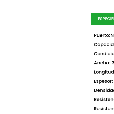
ESPECI
Puerto:N
Capacida
Condicio
Ancho: 
Longitud
Espesor
Densidad
Resisten
Resisten