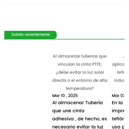
Subido recientemente
Al almacenar tuberías que
¿Cuáles son las
vinculan la cinta PTFE,
aplicaciones de la cinta de
¿debe evitar la luz solar
teflón de 25 mm en la
directa o el entorno de alta
industria de la impresión
temperatura?
3D?
Mar 10 , 2025
Mar 03 , 2025
Al almacenar Tubería
En la industria de la
revious
que une cinta
impresión 3D, Cinta de
adhesiva , de hecho, es
teflón de 25 mm se
necesario evitar la luz
usa principalmente en