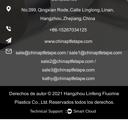
No.399, Qingxian Rode, Calle Linglong, Linan,
Hangzhou, Zhejiang, China
+86-15267034125
www.chinaptfetape.com
sale@chinaptfetape.com
/
sale1@chinaptfetape.com
sale2@chinaptfetape.com
/
sale3@chinaptfetape.com
kathy@chinaptfetape.com
Derechos de autor © 2021 Hangzhou Linfeng Fluorine
Plastics Co. , Ltd. Reservados todos los derechos.
Technical Support ：
Smart Cloud