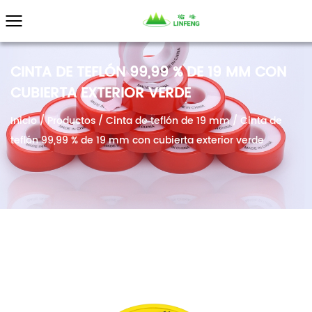
CINTA DE TEFLÓN 99,99 % DE 19 MM CON
CUBIERTA EXTERIOR VERDE
Inicio
/
Productos
/
Cinta de teflón de 19 mm
/
Cinta de
teflón 99,99 % de 19 mm con cubierta exterior verde